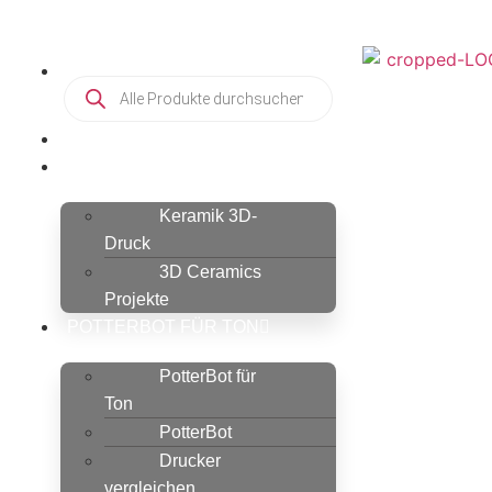
HOME
KERAMIK 3D-DRUCK
Keramik 3D-
Druck
3D Ceramics
Projekte
POTTERBOT FÜR TON
PotterBot für
Ton
PotterBot
Drucker
vergleichen