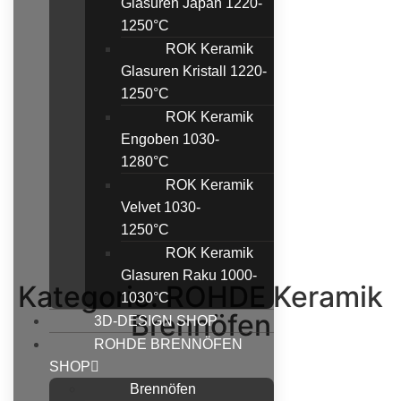
Glasuren Japan 1220-
1250°C
ROK Keramik
Glasuren Kristall 1220-
1250°C
ROK Keramik
Engoben 1030-
1280°C
ROK Keramik
Velvet 1030-
1250°C
ROK Keramik
Glasuren Raku 1000-
Kategorie: ROHDE Keramik
1030°C
Brennöfen
3D-DESIGN SHOP
ROHDE BRENNÖFEN
SHOP
Brennöfen