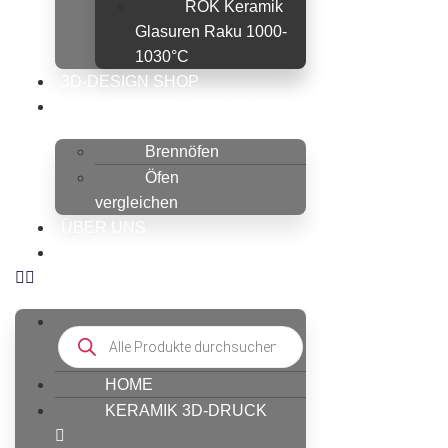
ROK Keramik
Glasuren Raku 1000-
1030°C
3D-DESIGN SHOP
ROHDE BRENNÖFEN SHOP
Brennöfen
Öfen
vergleichen
ÜBER UNS
MEIN KONTO
HOME
KERAMIK 3D-DRUCK