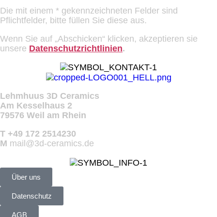
Die mit einem * gekennzeichneten Felder sind
Pflichtfelder, bitte füllen Sie diese aus.
Wenn Sie auf „Abschicken“ klicken, akzeptieren sie
unsere
Datenschutzrichtlinien
.
Lehmhuus 3D Ceramics
Am Kesselhaus 2
79576 Weil am Rhein
T +49 172 2514230
M
mail@3d-ceramics.de
Über uns
Datenschutz
AGB