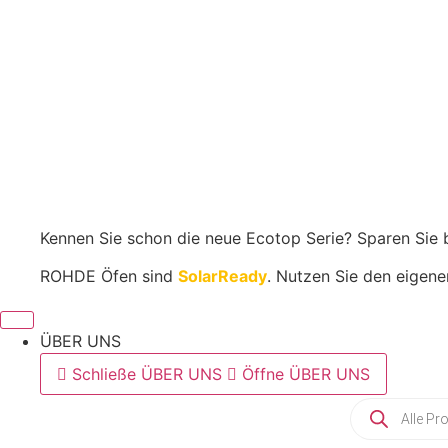
Menge
ROHDE
Toplader
In den Warenkorb
|
TE
200
MCC+
Menge
Kennen Sie schon die neue Ecotop Serie? Sparen Sie 
ROHDE Öfen sind
SolarReady
. Nutzen Sie den eigene
ÜBER UNS
Schließe ÜBER UNS
Öffne ÜBER UNS
Products
search