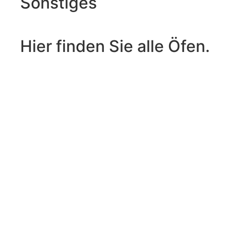
Sonstiges
Hier finden Sie alle Öfen.
ROHDE
Toplader
In den Warenkorb
|
TE
130
S
Menge
ROHDE
Toplader
In den Warenkorb
|
TE
100
S
Menge