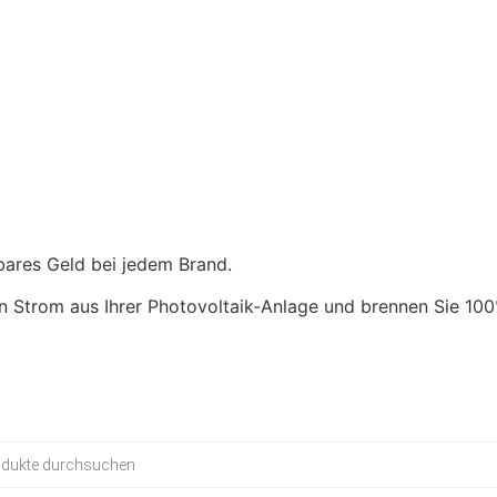
ROHDE Toplader | TE 200 MCC+
5.669,00
€
- inkl. MwSt.
bares Geld bei jedem Brand.
n Strom aus Ihrer Photovoltaik-Anlage und brennen Sie 100