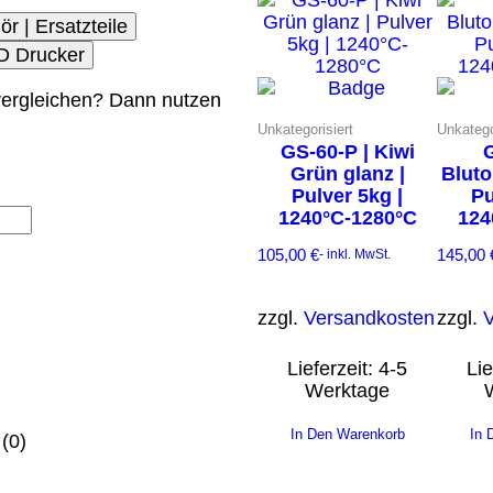
ör | Ersatzteile
3D Drucker
ergleichen? Dann nutzen
Unkategorisiert
Unkatego
GS-60-P | Kiwi
G
Grün glanz |
Bluto
Pulver 5kg |
Pu
1240°C-1280°C
124
105,00
€
145,00
- inkl. MwSt.
zzgl.
Versandkosten
zzgl.
Lieferzeit:
4-5
Lie
Werktage
In Den Warenkorb
In 
(0)