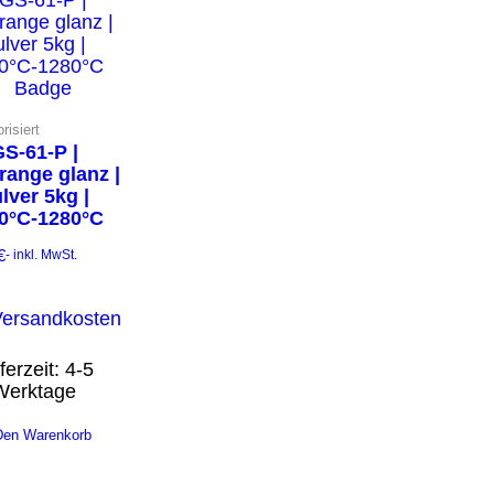
risiert
S-61-P |
range glanz |
lver 5kg |
0°C-1280°C
€
- inkl. MwSt.
Versandkosten
ferzeit:
4-5
Werktage
Den Warenkorb