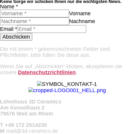
Keine Sorge wir schicken Ihnen nur die wichtigsten News.
Name
*
Vorname
Nachname
Email
*
Abschicken
Die mit einem * gekennzeichneten Felder sind
Pflichtfelder, bitte füllen Sie diese aus.
Wenn Sie auf „Abschicken“ klicken, akzeptieren sie
unsere
Datenschutzrichtlinien
.
Lehmhuus 3D Ceramics
Am Kesselhaus 2
79576 Weil am Rhein
T +49 172 2514230
M
mail@3d-ceramics.de