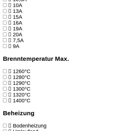
10A
13A
15A
16A
19A
20A
7,5A
9A
Brenntemperatur Max.
1260°C
1280°C
1290°C
1300°C
1320°C
1400°C
Beheizung
Bodenheizung