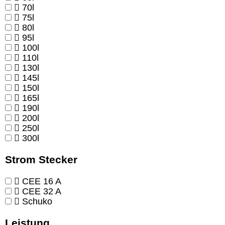
70l
75l
80l
95l
100l
110l
130l
145l
150l
165l
190l
200l
250l
300l
Strom Stecker
CEE 16 A
CEE 32 A
Schuko
Leistung