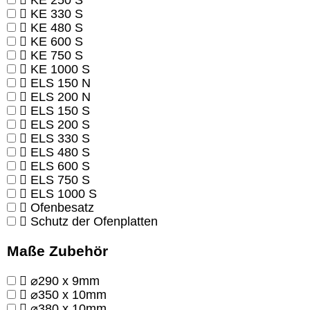
KE 250 S
KE 330 S
KE 480 S
KE 600 S
KE 750 S
KE 1000 S
ELS 150 N
ELS 200 N
ELS 150 S
ELS 200 S
ELS 330 S
ELS 480 S
ELS 600 S
ELS 750 S
ELS 1000 S
Ofenbesatz
Schutz der Ofenplatten
Maße Zubehör
⌀290 x 9mm
⌀350 x 10mm
⌀380 x 10mm