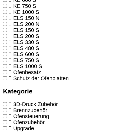
KE 600 S
KE 750 S
KE 1000 S
ELS 150 N
ELS 200 N
ELS 150 S
ELS 200 S
ELS 330 S
ELS 480 S
ELS 600 S
ELS 750 S
ELS 1000 S
Ofenbesatz
Schutz der Ofenplatten
Kategorie
3D-Druck Zubehör
Brennzubehör
Ofensteuerung
Ofenzubehör
Upgrade