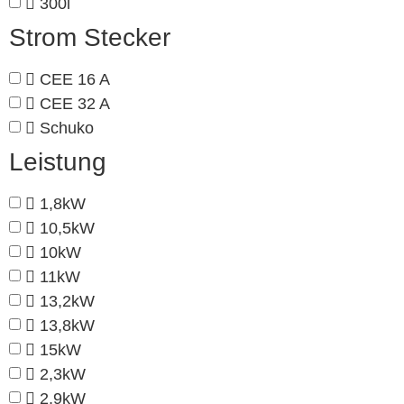
300l
Strom Stecker
CEE 16 A
CEE 32 A
Schuko
Leistung
1,8kW
10,5kW
10kW
11kW
13,2kW
13,8kW
15kW
2,3kW
2,9kW