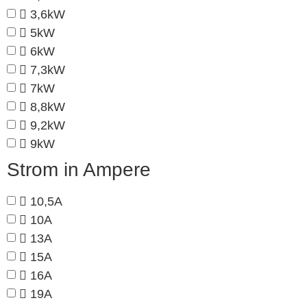
3,6kW
5kW
6kW
7,3kW
7kW
8,8kW
9,2kW
9kW
Strom in Ampere
10,5A
10A
13A
15A
16A
19A