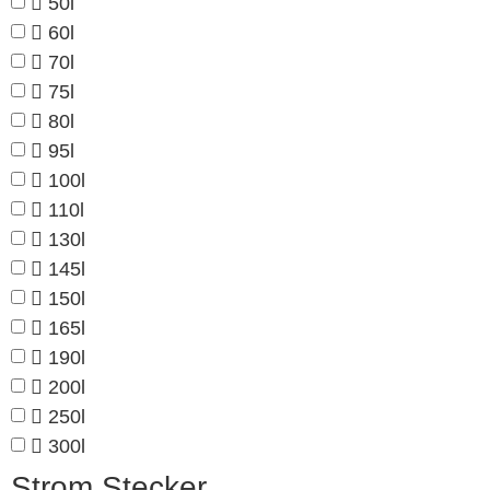
50l
60l
70l
75l
80l
95l
100l
110l
130l
145l
150l
165l
190l
200l
250l
300l
Strom Stecker