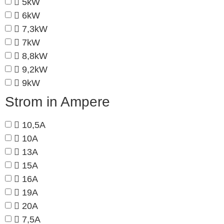
5kW
6kW
7,3kW
7kW
8,8kW
9,2kW
9kW
Strom in Ampere
10,5A
10A
13A
15A
16A
19A
20A
7,5A