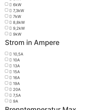
6kW
7,3kW
7kW
8,8kW
9,2kW
9kW
Strom in Ampere
10,5A
10A
13A
15A
16A
19A
20A
7,5A
9A
Brenntemperatur Max.