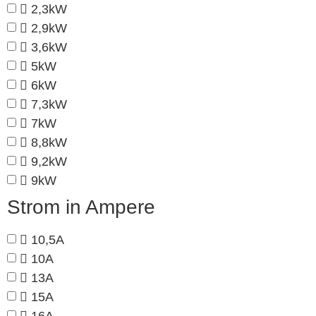
2,3kW
2,9kW
3,6kW
5kW
6kW
7,3kW
7kW
8,8kW
9,2kW
9kW
Strom in Ampere
10,5A
10A
13A
15A