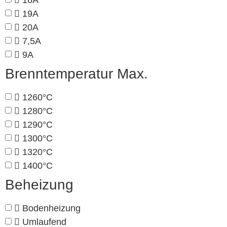
16A
19A
20A
7,5A
9A
Brenntemperatur Max.
1260°C
1280°C
1290°C
1300°C
1320°C
1400°C
Beheizung
Bodenheizung
Umlaufend