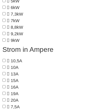
5kW
6kW
7,3kW
7kW
8,8kW
9,2kW
9kW
Strom in Ampere
10,5A
10A
13A
15A
16A
19A
20A
7,5A