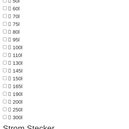
50l
60l
70l
75l
80l
95l
100l
110l
130l
145l
150l
165l
190l
200l
250l
300l
Strom Stecker