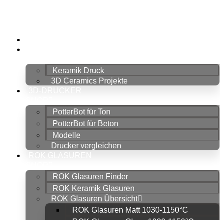
HOME
KERAMIK
3D-DRUCK
Keramik Druck
3D Ceramics Projekte
3D-DRUCKER
SHOP
PotterBot für Ton
PotterBot für Beton
Modelle
Drucker vergleichen
ROK GLASUREN
SHOP
ROK Glasuren Finder
ROK Keramik Glasuren
ROK Glasuren Übersicht
ROK Glasuren Matt 1030-1150°C