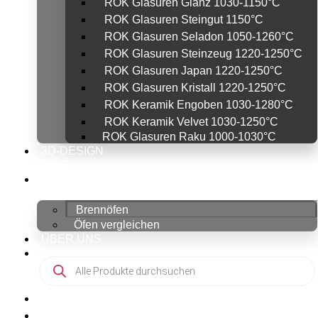
ROK Glasuren Glanz 1030-1150°C
ROK Glasuren Steingut 1150°C
ROK Glasuren Seladon 1050-1260°C
ROK Glasuren Steinzeug 1220-1250°C
ROK Glasuren Japan 1220-1250°C
ROK Glasuren Kristall 1220-1250°C
ROK Keramik Engoben 1030-1280°C
ROK Keramik Velvet 1030-1250°C
ROK Glasuren Raku 1000-1030°C
3D-DESIGN
SHOP
ROHDE BRENNÖFEN
SHOP
Brennöfen
Öfen vergleichen
ÜBER UNS