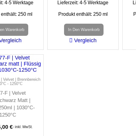
it:
4-5 Werktage
Lieferzeit:
4-5 Werktage
L
 enthält: 250
ml
Produkt enthält: 250
ml
P
Den Warenkorb
In Den Warenkorb
Vergleich
Vergleich
 Velvet | Brennbereich
0°C - 1250°C
7-F | Velvet
chwarz Matt |
250ml | 1030°C-
1250°C
5,00
€
- inkl. MwSt.