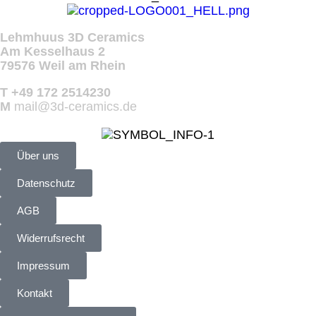
Lehmhuus 3D Ceramics
Am Kesselhaus 2
79576 Weil am Rhein
T +49 172 2514230
M
mail@3d-ceramics.de
Über uns
Datenschutz
AGB
Widerrufsrecht
Impressum
Kontakt