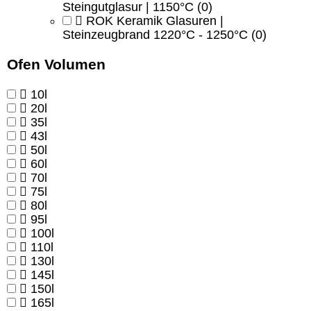
Steingutglasur | 1150°C
(0)
ROK Keramik Glasuren |
Steinzeugbrand 1220°C - 1250°C
(0)
Ofen Volumen
10l
20l
35l
43l
50l
60l
70l
75l
80l
95l
100l
110l
130l
145l
150l
165l