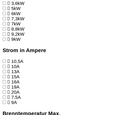
3,6kW
5kW
6kW
7,3kW
7kW
8,8kW
9,2kW
9kW
Strom in Ampere
10,5A
10A
13A
15A
16A
19A
20A
7,5A
9A
Brenntemperatur Max.