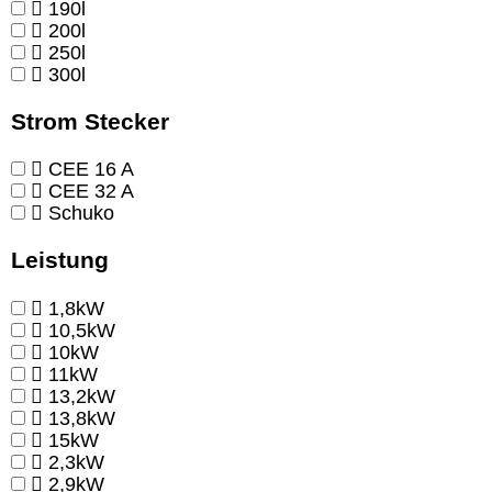
190l
200l
250l
300l
Strom Stecker
CEE 16 A
CEE 32 A
Schuko
Leistung
1,8kW
10,5kW
10kW
11kW
13,2kW
13,8kW
15kW
2,3kW
2,9kW