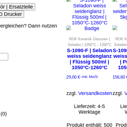
ör | Ersatzteile
3D Drucker
ergleichen? Dann nutzen
ROK Keramik Glasuren |
ROK Ke
Seladon | 1050°C - 1260°C
Seladon
S-1090-F | Seladon
S-109
weiss seidenglanz
weiss
| Flüssig 500ml |
| P
1050°C-1260°C
105
29,00
€
156,60
- inkl. MwSt.
zzgl.
Versandkosten
zzgl.
Lieferzeit:
4-5
Lie
Werktage
(0)
Produkt enthält: 500
Produ