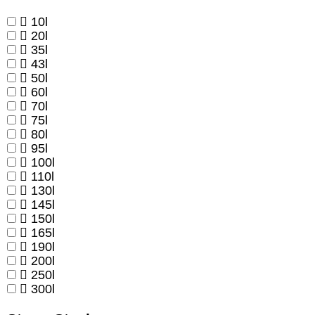
10l
20l
35l
43l
50l
60l
70l
75l
80l
95l
100l
110l
130l
145l
150l
165l
190l
200l
250l
300l