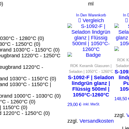
ml
0)
In Den Warenkorb
In 
Vergleich
1030°C - 1280°C
(0)
030°C - 1250°C
(0)
brand 1030°C - 1150°C
(0)
eugbrand 1220°C - 1250°C
ROK Ke
ROK Keramik Glasuren |
Seladon
nzeugbrand 1220°C -
S-109
Seladon | 1050°C - 1260°C
S-1092-F | Seladon
lind
rand 1030°C - 1150°C
(0)
lindgrün glanz |
Pu
and 1030°C - 1150°C |
Flüssig 500ml |
105
1050°C-1260°C
brand 1000°C - 1030°C
(0)
148,50
°C - 1260°C
(0)
29,00
€
- inkl. MwSt.
| 1150°C
(0)
d 1220°C - 1250°C
(0)
zzgl.
zzgl.
Versandkosten
Lie