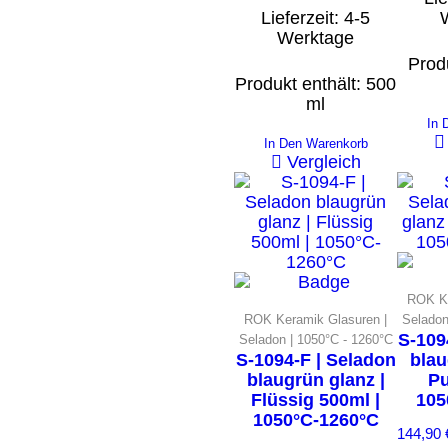
Lieferzeit:
4-5
Werktage
Produ
Produkt enthält: 500
ml
In 
In Den Warenkorb
Vergleich
ROK Ke
ROK Keramik Glasuren |
Seladon
S-109
Seladon | 1050°C - 1260°C
S-1094-F | Seladon
blau
blaugrün glanz |
Pu
Flüssig 500ml |
105
1050°C-1260°C
144,90