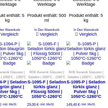
Werktage
Werktage
Werktage
kt enthält: 5
Produkt enthält: 500
Produkt enthält: 5
kg
ml
kg
Den Warenkorb
In Den Warenkorb
In Den Warenkorb
Vergleich
Vergleich
Vergleich
ramik Glasuren |
ROK Keramik Glasuren |
ROK Keramik Glasuren |
 | 1050°C - 1260°C
Seladon | 1050°C - 1260°C
Seladon | 1050°C - 1260°C
4-P | Seladon
S-1095-F | Seladon
S-1095-P | Seladon
grün glanz |
türkis glanz |
türkis glanz |
lver 5kg |
Flüssig 500ml |
Pulver 5kg |
0°C-1260°C
1050°C-1260°C
1050°C-1260°C
€
29,00
€
149,40
€
- inkl. MwSt.
- inkl. MwSt.
- inkl. MwSt.