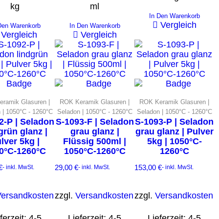
kg
ml
In Den Warenkorb
Vergleich
Den Warenkorb
In Den Warenkorb
Vergleich
Vergleich
ramik Glasuren |
ROK Keramik Glasuren |
ROK Keramik Glasuren |
 | 1050°C - 1260°C
Seladon | 1050°C - 1260°C
Seladon | 1050°C - 1260°C
2-P | Seladon
S-1093-F | Seladon
S-1093-P | Seladon
grün glanz |
grau glanz |
grau glanz | Pulver
lver 5kg |
Flüssig 500ml |
5kg | 1050°C-
0°C-1260°C
1050°C-1260°C
1260°C
€
29,00
€
153,00
€
- inkl. MwSt.
- inkl. MwSt.
- inkl. MwSt.
Versandkosten
zzgl.
Versandkosten
zzgl.
Versandkosten
ferzeit:
4-5
Lieferzeit:
4-5
Lieferzeit:
4-5