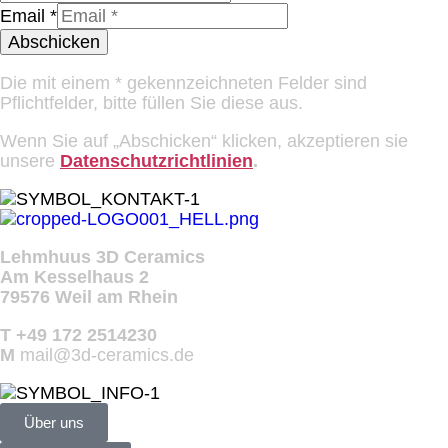
Email
*
Abschicken
Die mit einem * gekennzeichneten Felder sind
Pflichtfelder, bitte füllen Sie diese aus.
Wenn Sie auf „Abschicken“ klicken, akzeptieren sie
unsere
Datenschutzrichtlinien
.
Lehmhuus 3D Ceramics
Am Kesselhaus 2
79576 Weil am Rhein
T +49 172 2514230
M
mail@3d-ceramics.de
Über uns