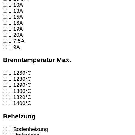
10A
13A
15A
16A
19A
20A
7,5A
9A
Brenntemperatur Max.
1260°C
1280°C
1290°C
1300°C
1320°C
1400°C
Beheizung
Bodenheizung