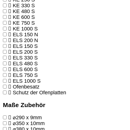
KE 330 S
KE 480 S
KE 600 S
KE 750 S
KE 1000 S
ELS 150 N
ELS 200 N
ELS 150 S
ELS 200 S
ELS 330 S
ELS 480 S
ELS 600 S
ELS 750 S
ELS 1000 S
Ofenbesatz
Schutz der Ofenplatten
Maße Zubehör
⌀290 x 9mm
⌀350 x 10mm
⌀380 x 10mm