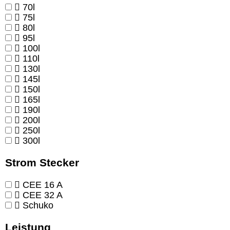
70l
75l
80l
95l
100l
110l
130l
145l
150l
165l
190l
200l
250l
300l
Strom Stecker
CEE 16 A
CEE 32 A
Schuko
Leistung