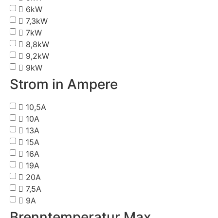
6kW
7,3kW
7kW
8,8kW
9,2kW
9kW
Strom in Ampere
10,5A
10A
13A
15A
16A
19A
20A
7,5A
9A
Brenntemperatur Max.