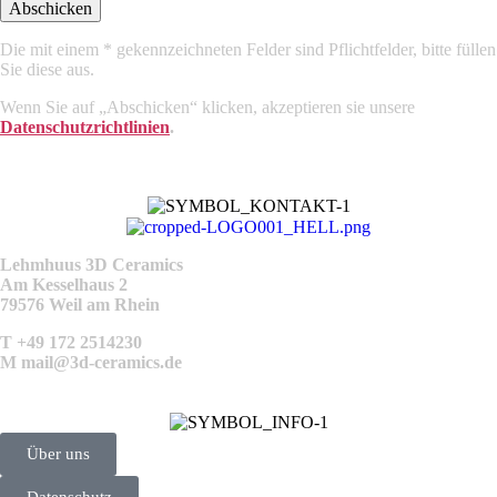
Abschicken
Die mit einem * gekennzeichneten Felder sind Pflichtfelder, bitte füllen
Sie diese aus.
Wenn Sie auf „Abschicken“ klicken, akzeptieren sie unsere
Datenschutzrichtlinien
.
Lehmhuus 3D Ceramics
Am Kesselhaus 2
79576 Weil am Rhein
T +49 172 2514230
M
mail@3d-ceramics.de
Über uns
Datenschutz