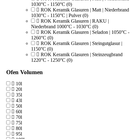
1030°C - 1150°C
(0)
ROK Keramik Glasuren | Matt | Niederbrand
1030°C - 1150°C | Pulver
(0)
ROK Keramik Glasuren | RAKU |
Niederbrand 1000°C - 1030°C
(0)
ROK Keramik Glasuren | Seladon | 1050°C -
1260°C
(0)
ROK Keramik Glasuren | Steingutglasur |
1150°C
(0)
ROK Keramik Glasuren | Steinzeugbrand
1220°C - 1250°C
(0)
Ofen Volumen
10l
20l
35l
43l
50l
60l
70l
75l
80l
95l