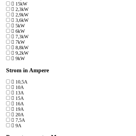
15kW
2,3kW
2,9kW
3,6kW
5kW
6kW
7,3kW
7kW
8,8kW
9,2kW
9kW
Strom in Ampere
10,5A
10A
13A
15A
16A
19A
20A
7,5A
9A