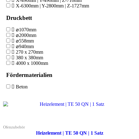
X-490mm | Y-490mm | Z-710mm
X-6300mm | Y-2800mm | Z-1727mm
Druckbett
⌀1070mm
⌀2000mm
⌀558mm
⌀940mm
270 x 270mm
380 x 380mm
4000 x 1000mm
Fördermaterialien
Beton
Ofenzubehör
Heizelement | TE 50 QN | 1 Satz