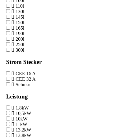
100l
110l
130l
145l
150l
165l
190l
200l
250l
300l
Strom Stecker
CEE 16 A
CEE 32 A
Schuko
Leistung
1,8kW
10,5kW
10kW
11kW
13,2kW
13,8kW