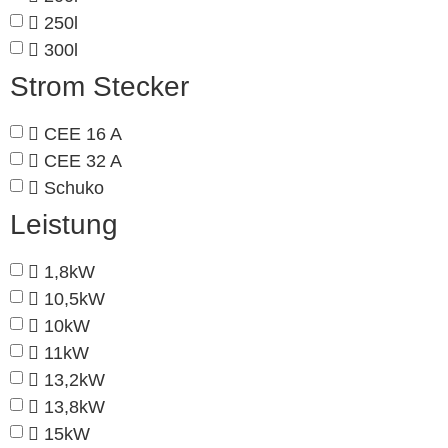
250l
300l
Strom Stecker
CEE 16 A
CEE 32 A
Schuko
Leistung
1,8kW
10,5kW
10kW
11kW
13,2kW
13,8kW
15kW