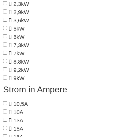
2,3kW
2,9kW
3,6kW
5kW
6kW
7,3kW
7kW
8,8kW
9,2kW
9kW
Strom in Ampere
10,5A
10A
13A
15A
16A