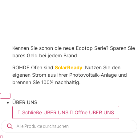
Toplader
In den Warenkorb
|
TE
200
5.669,00
€
- inkl. MwSt.
MCC+
Menge
Kennen Sie schon die neue Ecotop Serie? Sparen Sie
bares Geld bei jedem Brand.
ROHDE Öfen sind
SolarReady
. Nutzen Sie den
eigenen Strom aus Ihrer Photovoltaik-Anlage und
brennen Sie 100% nachhaltig.
ÜBER UNS
Schließe ÜBER UNS
Öffne ÜBER UNS
Products
search