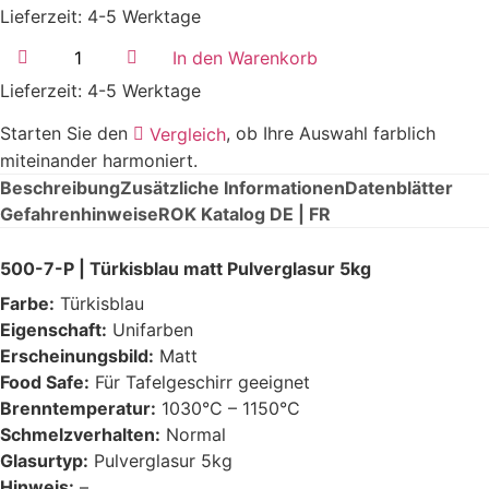
Lieferzeit:
4-5 Werktage
500-
In den Warenkorb
7-
P
Lieferzeit:
4-5 Werktage
|
Türkisblau
Starten Sie den
, ob Ihre Auswahl farblich
matt
Vergleich
|
miteinander harmoniert.
Pulver
5kg
Beschreibung
Zusätzliche Informationen
Datenblätter
|
Gefahrenhinweise
ROK Katalog DE | FR
1030°C-
1150°C
Menge
500-7-P | Türkisblau matt Pulverglasur 5kg
Farbe:
Türkisblau
Eigenschaft:
Unifarben
Erscheinungsbild:
Matt
Food Safe:
Für Tafelgeschirr geeignet
Brenntemperatur:
1030°C – 1150°C
Schmelzverhalten:
Normal
Glasurtyp:
Pulverglasur 5kg
Hinweis:
–