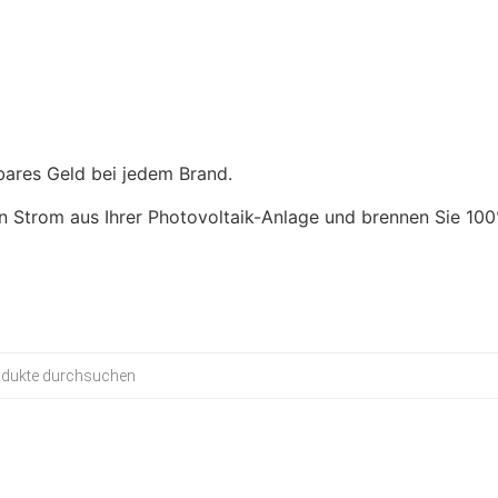
5.669,00
€
- inkl. MwSt.
bares Geld bei jedem Brand.
n Strom aus Ihrer Photovoltaik-Anlage und brennen Sie 100