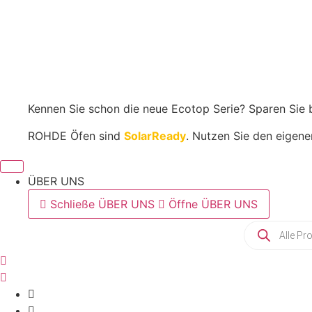
Toplader
In den Warenkorb
|
TE
200
MCC+
Menge
Kennen Sie schon die neue Ecotop Serie? Sparen Sie 
ROHDE Öfen sind
SolarReady
. Nutzen Sie den eigene
ÜBER UNS
Schließe ÜBER UNS
Öffne ÜBER UNS
Products
search