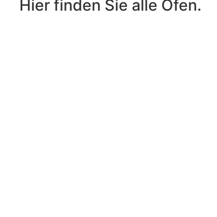
Hier finden Sie alle Öfen.
ROHDE
Toplader
In den Warenkorb
|
TE
130
S
Menge
ROHDE
Toplader
In den Warenkorb
|
TE
100
S
Menge
ROHDE
Toplader
In den Warenkorb