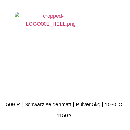
Products search
KERAMIK 3D-DRUCK
POTTERBOT FÜR TON
ROK GLASUREN SHOP
3D-DESIGN SHOP
ROHDE BRENNÖFEN SHOP
509-P | Schwarz seidenmatt | Pulver 5kg | 1030°C-
1150°C