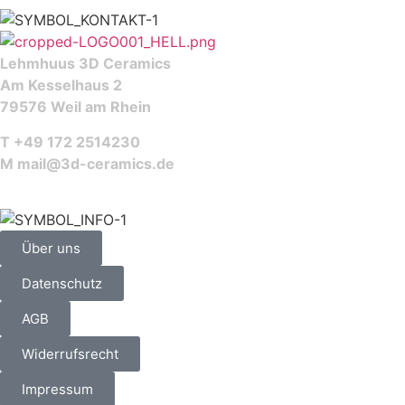
Lehmhuus 3D Ceramics
Am Kesselhaus 2
79576 Weil am Rhein
T +49 172 2514230
M
mail@3d-ceramics.de
Über uns
Datenschutz
AGB
Widerrufsrecht
Impressum