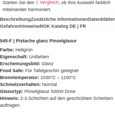
Vergleich
Starten Sie den
, ob Ihre Auswahl farblich
miteinander harmoniert.
Beschreibung
Zusätzliche Informationen
Datenblätter
Gefahrenhinweise
ROK Katalog DE | FR
545-F | Pistache glanz Pinselglasur
Farbe:
Hellgrün
Eigenschaft:
Unifarben
Erscheinungsbild:
Glanz
Food Safe:
Für Tafelgeschirr geeignet
Brenntemperatur:
1030°C – 1150°C
Schmelzverhalten:
Normal
Glasurtyp:
Pinselglasur 500ml Dose
Hinweis:
2-3 Schichten auf den geschrühten Scherben
auftragen.