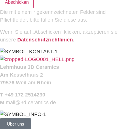
Abschicken
Die mit einem * gekennzeichneten Felder sind
Pflichtfelder, bitte füllen Sie diese aus.
Wenn Sie auf „Abschicken“ klicken, akzeptieren sie
unsere
Datenschutzrichtlinien
.
Lehmhuus 3D Ceramics
Am Kesselhaus 2
79576 Weil am Rhein
T +49 172 2514230
M
mail@3d-ceramics.de
Über uns