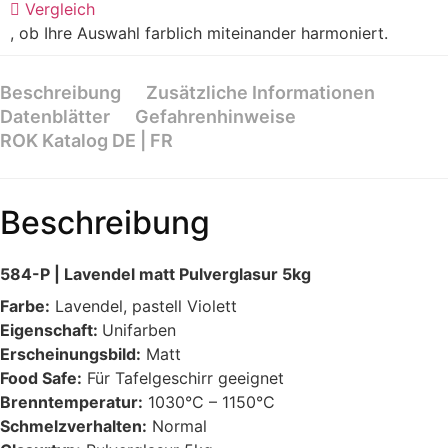
Vergleich
5kg
|
, ob Ihre Auswahl farblich miteinander harmoniert.
1030°C-
1150°C
Menge
Beschreibung
Zusätzliche Informationen
Datenblätter
Gefahrenhinweise
ROK Katalog DE | FR
Beschreibung
584-P | Lavendel matt Pulverglasur 5kg
Farbe:
Lavendel, pastell Violett
Eigenschaft:
Unifarben
Erscheinungsbild:
Matt
Food Safe:
Für Tafelgeschirr geeignet
Brenntemperatur:
1030°C – 1150°C
Schmelzverhalten:
Normal