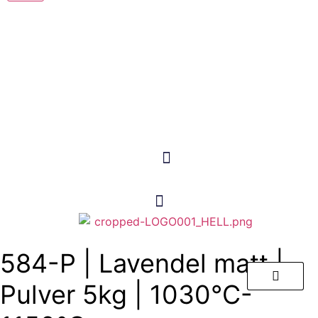
Products search
Products search
584-P | Lavendel matt |
Pulver 5kg | 1030°C-