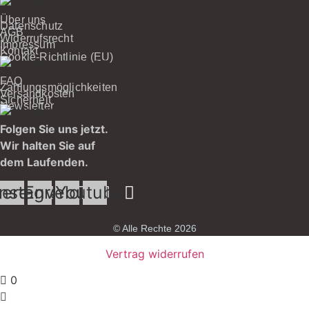
Über uns
Datenschutz
AGB
Widerrufsrecht
Impressum
Kontakt
Cookie-Richtlinie (EU)
FAQ
Zahlungsmöglichkeiten
Versandkosten
Sicherheit
Newsletter
Folgen Sie uns jetzt.
Wir halten Sie auf
dem Laufenden.
terest
Instagram
Envelope
Youtube
© Alle Rechte 2026
Vertrag widerrufen
0