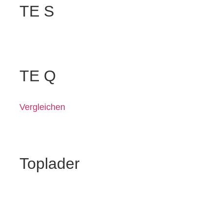
TE S
TE Q
Vergleichen
Toplader