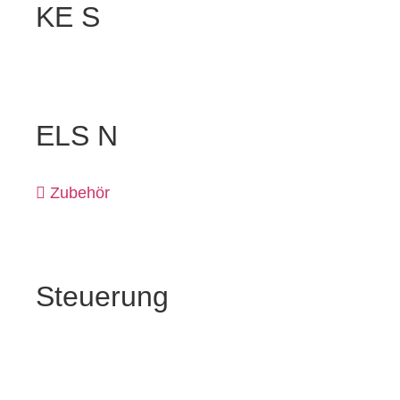
KE S
ELS N
Zubehör
Steuerung