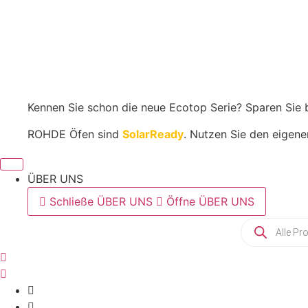
Toplader
In den Warenkorb
|
TE
200
MCC+
Menge
Kennen Sie schon die neue Ecotop Serie? Sparen Sie 
ROHDE Öfen sind
SolarReady
. Nutzen Sie den eigene
ÜBER UNS
Schließe ÜBER UNS
Öffne ÜBER UNS
Products
search