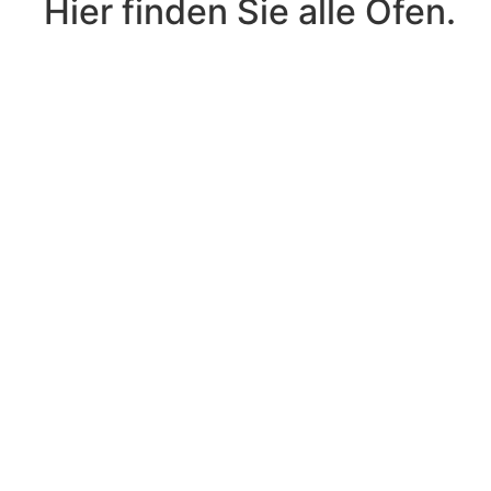
Hier finden Sie alle Öfen.
ROHDE
Toplader
In den Warenkorb
|
TE
130
S
Menge
ROHDE
Toplader
In den Warenkorb
|
TE
100
S
Menge
ROHDE
Toplader
In den Warenkorb