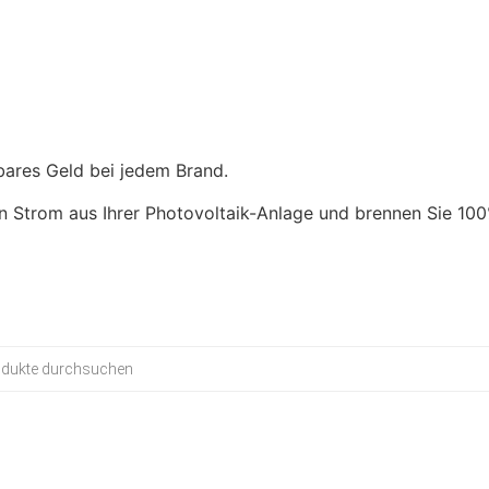
5.669,00
€
- inkl. MwSt.
bares Geld bei jedem Brand.
n Strom aus Ihrer Photovoltaik-Anlage und brennen Sie 100