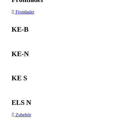
Frontlader
KE-B
KE-N
KE S
ELS N
Zubehör