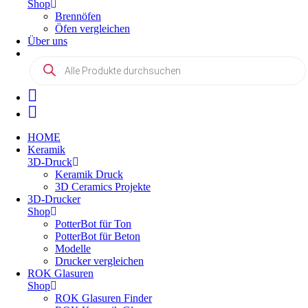
Shop
Brennöfen
Öfen vergleichen
Über uns
Products
search
HOME
Keramik
3D-Druck
Keramik Druck
3D Ceramics Projekte
3D-Drucker
Shop
PotterBot für Ton
PotterBot für Beton
Modelle
Drucker vergleichen
ROK Glasuren
Shop
ROK Glasuren Finder