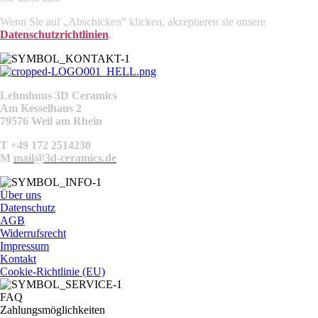
Wenn Sie auf „Abschicken“ klicken, akzeptieren sie unsere
Datenschutzrichtlinien
.
Lehmhuus 3D Ceramics
Am Kesselhaus 2
79576 Weil am Rhein
T +49 172 2514230
M
mail@3d-ceramics.de
Über uns
Datenschutz
AGB
Widerrufsrecht
Impressum
Kontakt
Cookie-Richtlinie (EU)
FAQ
Zahlungsmöglichkeiten