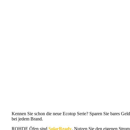
TE
4.569,00
€
- inkl. MwSt.
80
S
Menge
ROHDE Toplader | TE 300 MCC
ROHDE
In den Warenkorb
Toplader
|
TE
6.539,00
€
- inkl. MwSt.
300
MCC
Menge
ROHDE Toplader | TE 200 MCC+
ROHDE
In den Warenkorb
Toplader
|
TE
5.669,00
€
- inkl. MwSt.
200
MCC+
Menge
Kennen Sie schon die neue Ecotop Serie? Sparen Sie bares Geld
bei jedem Brand.
ROHDE Öfen sind
SolarReady
. Nutzen Sie den eigenen Strom