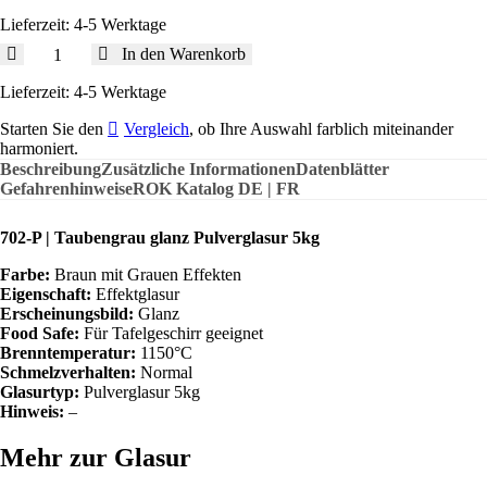
Lieferzeit:
4-5 Werktage
702-
In den Warenkorb
P
|
Lieferzeit:
4-5 Werktage
Taubengrau
Starten Sie den
Vergleich
, ob Ihre Auswahl farblich miteinander
glanz
harmoniert.
|
Beschreibung
Pulver
Zusätzliche Informationen
Datenblätter
Gefahrenhinweise
5kg
ROK Katalog DE | FR
|
1150°C
702-P | Taubengrau glanz Pulverglasur 5kg
Menge
Farbe:
Braun mit Grauen Effekten
Eigenschaft:
Effektglasur
Erscheinungsbild:
Glanz
Food Safe:
Für Tafelgeschirr geeignet
Brenntemperatur:
1150°C
Schmelzverhalten:
Normal
Glasurtyp:
Pulverglasur 5kg
Hinweis:
–
Mehr zur Glasur