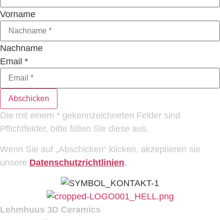
Vorname
Nachname
Email
*
Abschicken
Die mit einem * gekennzeichneten Felder sind
Pflichtfelder, bitte füllen Sie diese aus.
Wenn Sie auf „Abschicken“ klicken, akzeptieren sie
unsere
Datenschutzrichtlinien
.
Lehmhuus 3D Ceramics