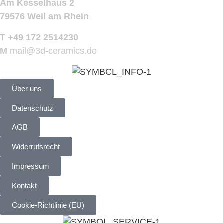
Am Kesselhaus 2
79576 Weil am Rhein
T +49 172 2514230
M
mail@3d-ceramics.de
Über uns
Datenschutz
AGB
Widerrufsrecht
Impressum
Kontakt
Cookie-Richtlinie (EU)