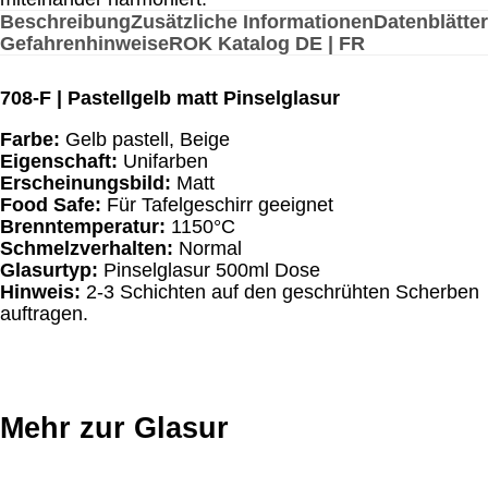
Flüssig
Beschreibung
Zusätzliche Informationen
Datenblätter
500ml
Gefahrenhinweise
ROK Katalog DE | FR
|
1150°C
708-F | Pastellgelb matt Pinselglasur
Menge
Farbe:
Gelb pastell, Beige
Eigenschaft:
Unifarben
Erscheinungsbild:
Matt
Food Safe:
Für Tafelgeschirr geeignet
Brenntemperatur:
1150°C
Schmelzverhalten:
Normal
Glasurtyp:
Pinselglasur 500ml Dose
Hinweis:
2-3 Schichten auf den geschrühten Scherben
auftragen.
Mehr zur Glasur