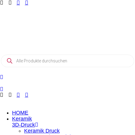
Zum
Inhalt
springen
Products
search
HOME
Keramik
3D-Druck
Keramik Druck