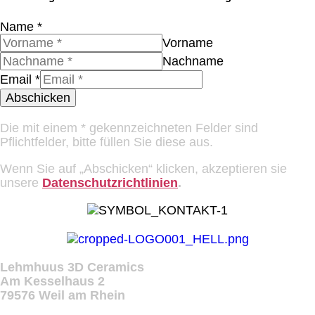
Name
*
Vorname
Nachname
Email
*
Abschicken
Die mit einem * gekennzeichneten Felder sind
Pflichtfelder, bitte füllen Sie diese aus.
Wenn Sie auf „Abschicken“ klicken, akzeptieren sie
unsere
Datenschutzrichtlinien
.
Lehmhuus 3D Ceramics
Am Kesselhaus 2
79576 Weil am Rhein