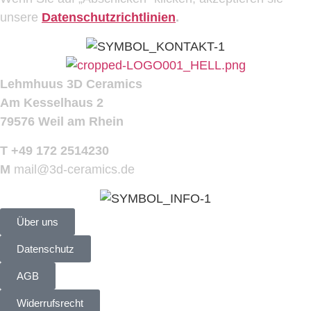
unsere
Datenschutzrichtlinien
.
Lehmhuus 3D Ceramics
Am Kesselhaus 2
79576 Weil am Rhein
T +49 172 2514230
M
mail@3d-ceramics.de
Über uns
Datenschutz
AGB
Widerrufsrecht