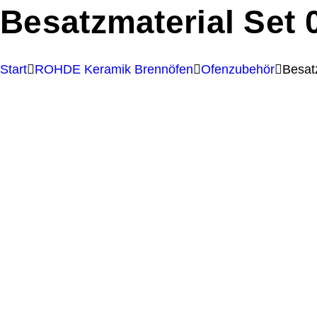
Besatzmaterial Set
Start
ROHDE Keramik Brennöfen
Ofenzubehör
Besat