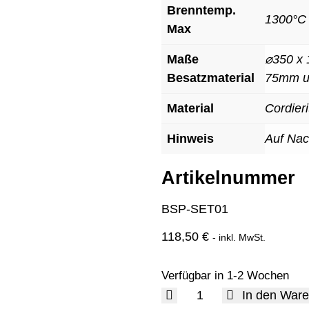
Brenntemp.
1300°C
Max
Maße
⌀350 x
Besatzmaterial
75mm 
Material
Cordierit
Hinweis
Auf Nac
Artikelnummer
BSP-SET01
118,50
€
- inkl. MwSt.
Verfügbar in 1-2 Wochen
In den War