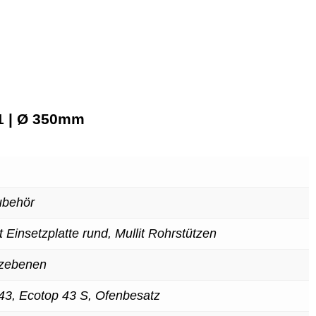
01 | Ø 350mm
ubehör
t Einsetzplatte rund, Mullit Rohrstützen
tzebenen
43, Ecotop 43 S, Ofenbesatz