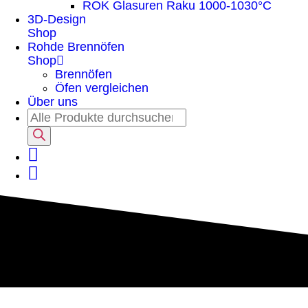
ROK Glasuren Raku 1000-1030°C
3D-Design
Shop
Rohde Brennöfen
Shop
Brennöfen
Öfen vergleichen
Über uns