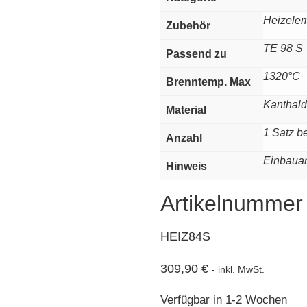
Heizele
Zubehör
TE 98 S
Passend zu
1320°C
Brenntemp. Max
Kanthald
Material
1 Satz b
Anzahl
Einbauan
Hinweis
Artikelnummer
HEIZ84S
309,90
€
- inkl. MwSt.
Verfügbar in 1-2 Wochen