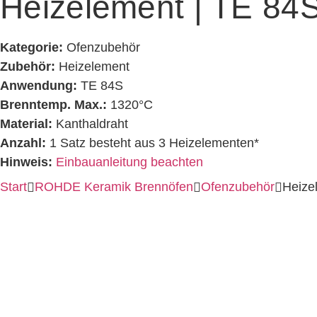
Heizelement | TE 84S
Kategorie:
Ofenzubehör
Zubehör:
Heizelement
Anwendung:
TE 84S
Brenntemp. Max.:
1320°C
Material:
Kanthaldraht
Anzahl:
1 Satz besteht aus 3 Heizelementen*
Hinweis:
Einbauanleitung beachten
Start
ROHDE Keramik Brennöfen
Ofenzubehör
Heize