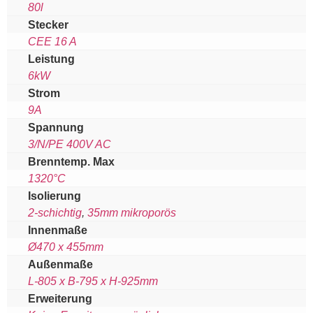
80l
Stecker
CEE 16 A
Leistung
6kW
Strom
9A
Spannung
3/N/PE 400V AC
Brenntemp. Max
1320°C
Isolierung
2-schichtig
,
35mm mikroporös
Innenmaße
Ø470 x 455mm
Außenmaße
L-805 x B-795 x H-925mm
Erweiterung