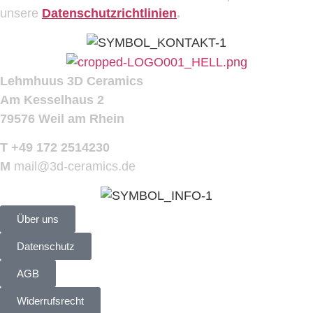
unsere
Datenschutzrichtlinien
.
Lehmhuus 3D Ceramics
Am Kesselhaus 2
79576 Weil am Rhein
T +49 172 2514230
M
mail@3d-ceramics.de
Über uns
Datenschutz
AGB
Widerrufsrecht