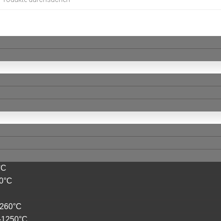
°C
50°C
C
1260°C
-1250°C