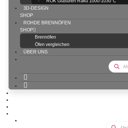
ROK Glasuren Raku 1000-1030°C
3D-DESIGN
SHOP
ROHDE BRENNÖFEN
SHOP
Brennöfen
Öfen vergleichen
ÜBER UNS
Products
search
Products