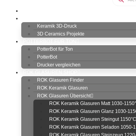
search
HOME
KERAMIK 3D-DRUCK
Keramik 3D-Druck
3D Ceramics Projekte
POTTERBOT FÜR TON
PotterBot für Ton
PotterBot
Drucker vergleichen
ROK GLASUREN SHOP
ROK Glasuren Finder
ROK Keramik Glasuren
ROK Glasuren Übersicht
ROK Keramik Glasuren Matt 1030-1150
ROK Keramik Glasuren Glanz 1030-11
ROK Keramik Glasuren Steingut 1150°
ROK Keramik Glasuren Seladon 1050-
ROK Keramik Glasuren Steinzeug 1220