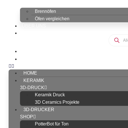
SHOP
Brennöfen
Öfen vergleichen
ÜBER UNS
Products
search
HOME
KERAMIK
3D-DRUCK
Keramik Druck
3D Ceramics Projekte
3D-DRUCKER
SHOP
PotterBot für Ton