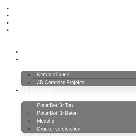
HOME
KERAMIK
3D-DRUCK
Keramik Druck
3D Ceramics Projekte
3D-DRUCKER
SHOP
PotterBot für Ton
PotterBot für Beton
Modelle
Drucker vergleichen