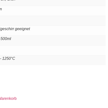
en
lgeschirr geeignet
| 500ml
– 1250°C
Warenkorb