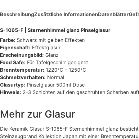
Beschreibung
Zusätzliche Informationen
Datenblätter
Gef
S-1065-F | Sternenhimmel glanz Pinselglasur
Farbe:
Schwarz mit gelben Effekten
Eigenschaft:
Effektglasur
Erscheinungsbild:
Glanz
Food Safe:
Für Tafelgeschirr geeignet
Brenntemperatur:
1220°C – 1250°C
Schmelzverhalten:
Normal
Glasurtyp:
Pinselglasur 500ml Dose
Hinweis:
2-3 Schichten auf den geschrühten Scherben auf
Mehr zur Glasur
Die Keramik Glasur S-1065-F Sternenhimmel glanz besticht
Steinzeugbrand Kollektion Japan mit einer Brenntemperatu