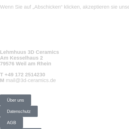
Wenn Sie auf „Abschicken“ klicken, akzeptieren sie uns
Lehmhuus 3D Ceramics
Am Kesselhaus 2
79576 Weil am Rhein
T +49 172 2514230
M
mail@3d-ceramics.de
Über uns
Datenschutz
AGB