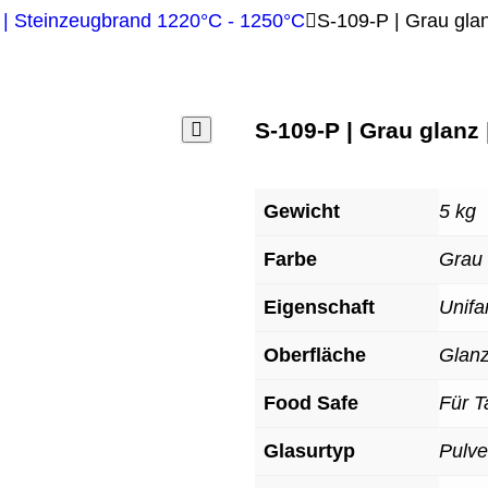
| Steinzeugbrand 1220°C - 1250°C
S-109-P | Grau gla
S-109-P | Grau glanz 
Gewicht
5 kg
Farbe
Grau
Eigenschaft
Unifa
Oberfläche
Glan
Food Safe
Für T
Glasurtyp
Pulve