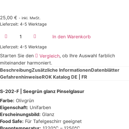
25,00
€
- inkl. MwSt.
Lieferzeit:
4-5 Werktage
S-
In den Warenkorb
202-
F
Lieferzeit:
|
4-5 Werktage
Seegrün
Starten Sie den
, ob Ihre Auswahl farblich
Vergleich
glanz
|
miteinander harmoniert.
Flüssig
Beschreibung
Zusätzliche Informationen
Datenblätter
500ml
|
Gefahrenhinweise
ROK Katalog DE | FR
1220°C-
1250°C
Menge
S-202-F | Seegrün glanz Pinselglasur
Farbe:
Olivgrün
Eigenschaft:
Unifarben
Erscheinungsbild:
Glanz
Food Safe:
Für Tafelgeschirr geeignet
Brenntemperatur:
1220°C – 1250°C