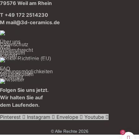
79576 Weil am Rhein
T +49 172 2514230
M
mail@3d-ceramics.de
Über uns
Datenschutz
AGB
Widerrufsrecht
Impressum
Kontakt
Cookie-Richtlinie (EU)
FAQ
Zahlungsmöglichkeiten
Versandkosten
Sicherheit
Newsletter
Folgen Sie uns jetzt.
Wir halten Sie auf
dem Laufenden.
Pinterest
Instagram
Envelope
Youtube
© Alle Rechte 2026
0