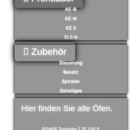
KE-B
KE-N
KE S
ELS N
Zubehör
Steuerung
Besatz
Spiralen
Sonstiges
Hier finden Sie alle Öfen.
ROHDE Toplader | TE 130 S