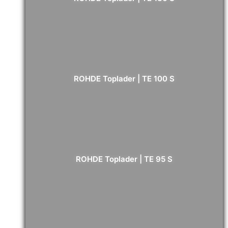
ROHDE
Toplader
In den Warenkorb
|
TE
130
5.705,00
€
- inkl. MwSt.
S
Menge
ROHDE Toplader | TE 100 S
ROHDE
Toplader
In den Warenkorb
|
TE
100
5.115,00
€
- inkl. MwSt.
S
Menge
ROHDE Toplader | TE 95 S
ROHDE
Toplader
In den Warenkorb
|
TE
95
5.195,00
€
- inkl. MwSt.
S
Menge