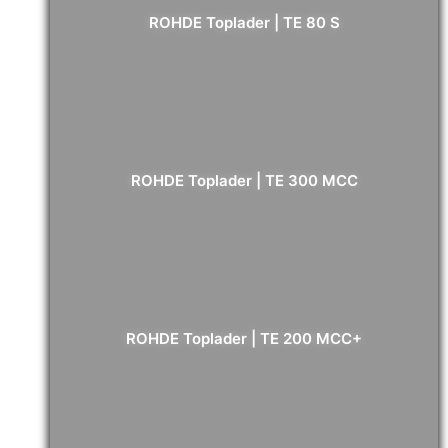
ROHDE Toplader | TE 80 S
ROHDE
Toplader
In den Warenkorb
|
TE
80
4.569,00
€
- inkl. MwSt.
S
Menge
ROHDE Toplader | TE 300 MCC
ROHDE
Toplader
In den Warenkorb
|
TE
300
6.539,00
€
- inkl. MwSt.
MCC
Menge
ROHDE Toplader | TE 200 MCC+
ROHDE
Toplader
In den Warenkorb
|
TE
200
5.669,00
€
- inkl. MwSt.