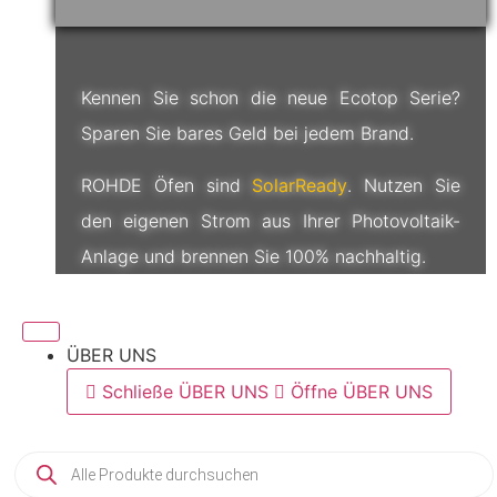
MCC+
Menge
Kennen Sie schon die neue Ecotop Serie?
Sparen Sie bares Geld bei jedem Brand.
ROHDE Öfen sind
SolarReady
. Nutzen Sie
den eigenen Strom aus Ihrer Photovoltaik-
Anlage und brennen Sie 100% nachhaltig.
ÜBER UNS
Schließe ÜBER UNS
Öffne ÜBER UNS
Products
search