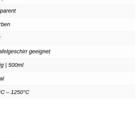
parent
rben
z
afelgeschirr geeignet
ig | 500ml
al
°C – 1250°C