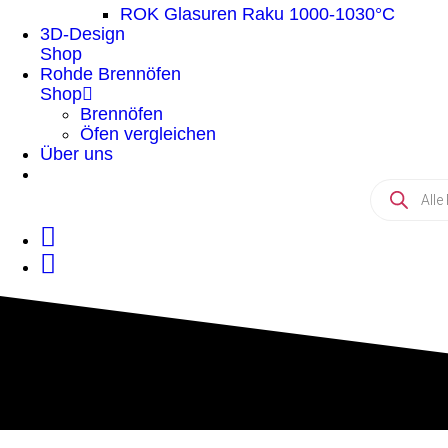
ROK Glasuren Raku 1000-1030°C
3D-Design
Shop
Rohde Brennöfen
Shop
Brennöfen
Öfen vergleichen
Über uns