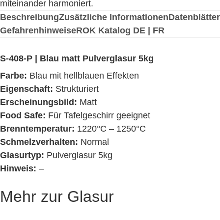
miteinander harmoniert.
5kg
Beschreibung
Zusätzliche Informationen
Datenblätter
|
1220°C-
Gefahrenhinweise
ROK Katalog DE | FR
1250°C
Menge
S-408-P | Blau matt Pulverglasur 5kg
Farbe:
Blau mit hellblauen Effekten
Eigenschaft:
Strukturiert
Erscheinungsbild:
Matt
Food Safe:
Für Tafelgeschirr geeignet
Brenntemperatur:
1220°C – 1250°C
Schmelzverhalten:
Normal
Glasurtyp:
Pulverglasur 5kg
Hinweis:
–
Mehr zur Glasur