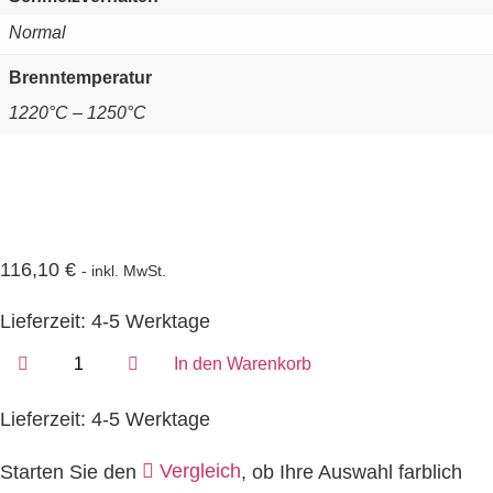
Normal
Brenntemperatur
1220°C – 1250°C
116,10
€
- inkl. MwSt.
Lieferzeit:
4-5 Werktage
S-
In den Warenkorb
408-
P
|
Lieferzeit:
4-5 Werktage
Blau
matt
Vergleich
Starten Sie den
, ob Ihre Auswahl farblich
|
Pulver