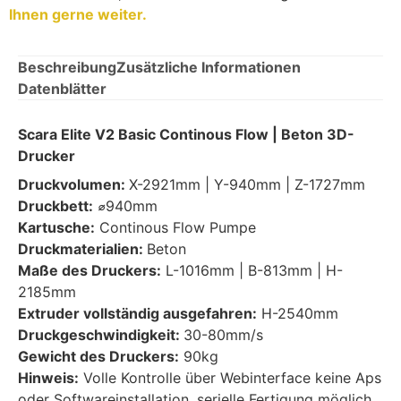
Ihnen gerne weiter.
Beschreibung
Zusätzliche Informationen
Datenblätter
Scara Elite V2 Basic Continous Flow | Beton 3D-
Drucker
Druckvolumen:
X-2921mm | Y-940mm | Z-1727mm
Druckbett:
⌀940
mm
Kartusche:
Continous Flow Pumpe
Druckmaterialien:
Beton
Maße des Druckers:
L-1016mm | B-813mm | H-
2185mm
Extruder vollständig ausgefahren:
H-2540mm
Druckgeschwindigkeit:
30-80mm/s
Gewicht des Druckers:
90kg
Hinweis:
Volle Kontrolle über Webinterface keine Aps
oder Softwareinstallation, serielle Fertigung möglich