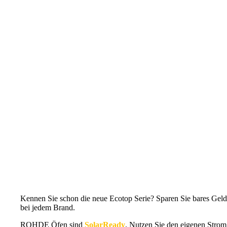
TE
4.569,00
€
- inkl. MwSt.
80
S
Menge
ROHDE Toplader | TE 300 MCC
ROHDE
In den Warenkorb
Toplader
|
TE
6.539,00
€
- inkl. MwSt.
300
MCC
Menge
ROHDE Toplader | TE 200 MCC+
ROHDE
In den Warenkorb
Toplader
|
TE
5.669,00
€
- inkl. MwSt.
200
MCC+
Menge
Kennen Sie schon die neue Ecotop Serie? Sparen Sie bares Geld
bei jedem Brand.
ROHDE Öfen sind
SolarReady
. Nutzen Sie den eigenen Strom