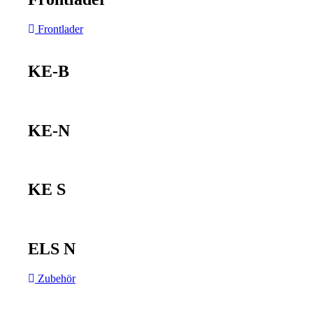
Frontlader
KE-B
KE-N
KE S
ELS N
Zubehör