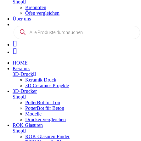
Shop
Brennöfen
Öfen vergleichen
Über uns
Products
search
HOME
Keramik
3D-Druck
Keramik Druck
3D Ceramics Projekte
3D-Drucker
Shop
PotterBot für Ton
PotterBot für Beton
Modelle
Drucker vergleichen
ROK Glasuren
Shop
ROK Glasuren Finder