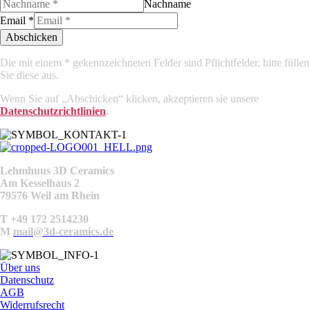
Nachname
Email
*
Abschicken
Die mit einem * gekennzeichneten Felder sind Pflichtfelder, bitte füllen
Sie diese aus.
Wenn Sie auf „Abschicken“ klicken, akzeptieren sie unsere
Datenschutzrichtlinien
.
Lehmhuus 3D Ceramics
Am Kesselhaus 2
79576 Weil am Rhein
T +49 172 2514230
M
mail@3d-ceramics.de
Über uns
Datenschutz
AGB
Widerrufsrecht