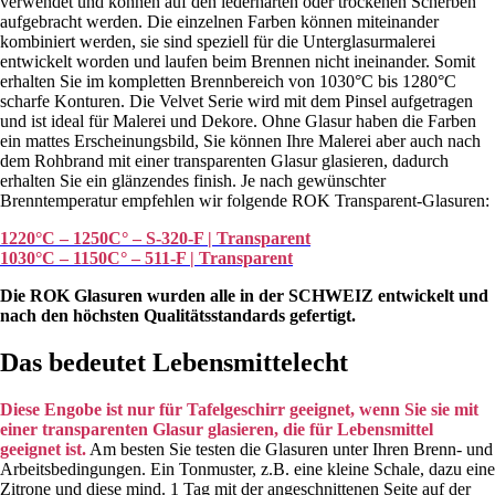
verwendet und können auf den lederharten oder trockenen Scherben
aufgebracht werden. Die einzelnen Farben können miteinander
kombiniert werden, sie sind speziell für die Unterglasurmalerei
entwickelt worden und laufen beim Brennen nicht ineinander. Somit
erhalten Sie im kompletten Brennbereich von 1030°C bis 1280°C
scharfe Konturen. Die Velvet Serie wird mit dem Pinsel aufgetragen
und ist ideal für Malerei und Dekore. Ohne Glasur haben die Farben
ein mattes Erscheinungsbild, Sie können Ihre Malerei aber auch nach
dem Rohbrand mit einer transparenten Glasur glasieren, dadurch
erhalten Sie ein glänzendes finish. Je nach gewünschter
Brenntemperatur empfehlen wir folgende ROK Transparent-Glasuren:
1220°C – 1250C° – S-320-F | Transparent
1030°C – 1150C° – 511-F | Transparent
Die ROK Glasuren wurden alle in der SCHWEIZ entwickelt und
nach den höchsten Qualitätsstandards gefertigt.
Das bedeutet Lebensmittelecht
Diese Engobe ist nur für Tafelgeschirr geeignet, wenn Sie sie mit
einer transparenten Glasur glasieren, die für Lebensmittel
geeignet ist.
Am besten Sie testen die Glasuren unter Ihren Brenn- und
Arbeitsbedingungen. Ein Tonmuster, z.B. eine kleine Schale, dazu eine
Zitrone und diese mind. 1 Tag mit der angeschnittenen Seite auf der