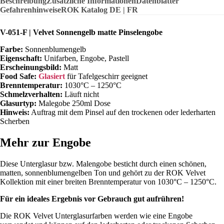
Beschreibung
matt
Zusätzliche Informationen
Datenblätter
Gefahrenhinweise
|
ROK Katalog DE | FR
Flüssig
250ml
V-051-F | Velvet Sonnengelb matte Pinselengobe
|
1030°C-
Farbe:
Sonnenblumengelb
1250°C
Eigenschaft:
Unifarben, Engobe, Pastell
Menge
Erscheinungsbild:
Matt
Food Safe:
Glasiert
für Tafelgeschirr geeignet
Brenntemperatur:
1030°C – 1250°C
Schmelzverhalten:
Läuft nicht
Glasurtyp:
Malegobe 250ml Dose
Hinweis:
Auftrag mit dem Pinsel auf den trockenen oder lederharten
Scherben
Mehr zur Engobe
Diese Unterglasur bzw. Malengobe besticht durch einen schönen,
matten, sonnenblumengelben Ton und gehört zu der ROK Velvet
Kollektion mit einer breiten Brenntemperatur von 1030°C – 1250°C.
Für ein ideales Ergebnis vor Gebrauch gut aufrühren!
Die ROK Velvet Unterglasurfarben werden wie eine Engobe