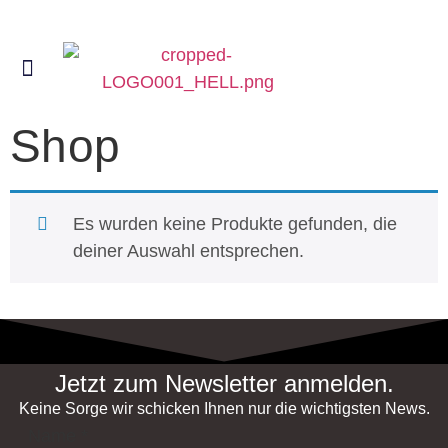
Products search
KERAMIK 3D-DRUCK
POTTERBOT FÜR TON
ROK GLASUREN SHOP
3D-DESIGN SHOP
ROHDE BRENNÖFEN SHOP
Shop
Es wurden keine Produkte gefunden, die
deiner Auswahl entsprechen.
Jetzt zum Newsletter anmelden.
Keine Sorge wir schicken Ihnen nur die wichtigsten News.
Name
*