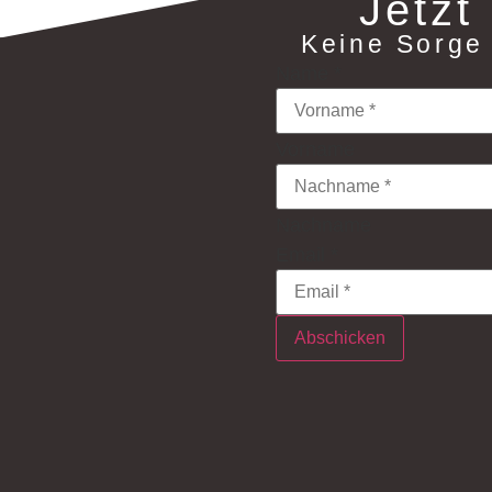
Jetzt
Keine Sorge 
Name
*
Vorname
Nachname
Email
*
Abschicken