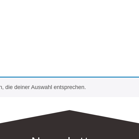
ROK GLASUREN
3D-DESIGN
ROHDE BRENNÖF
SHOP
SHOP
SHOP
, die deiner Auswahl entsprechen.