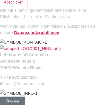
Abschicken
Die mit einem * gekennzeichneten Felder sind
Pflichtfelder, bitte füllen Sie diese aus.
Wenn Sie auf „Abschicken“ klicken, akzeptieren sie
unsere
Datenschutzrichtlinien
.
Lehmhuus 3D Ceramics
Am Kesselhaus 2
79576 Weil am Rhein
T +49 172 2514230
M
mail@3d-ceramics.de
Über uns