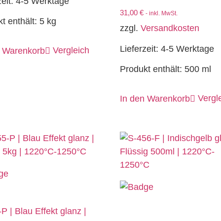
zeit:
4-5 Werktage
31,00
€
- inkl. MwSt.
t enthält: 5
kg
zzgl.
Versandkosten
Lieferzeit:
4-5 Werktage
Vergleich
n Warenkorb
Produkt enthält: 500
ml
Vergl
In den Warenkorb
P | Blau Effekt glanz |