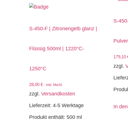
S-450-
S-450-F | Zitronengelb glanz |
Pulve
Flüssig 500ml | 1220°C-
179,10
zzgl.
V
1250°C
Liefer
28,00
€
- inkl. MwSt.
Produk
zzgl.
Versandkosten
Lieferzeit:
4-5 Werktage
In de
Produkt enthält: 500
ml