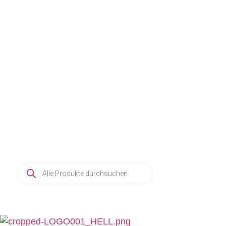
KERAMIK
3D-DRUCKER
ROK
HOME
3D-DRUCK
SHOP
SHO
Products
HOME
KE
search
ROHDE BRENNÖFEN SHOP
ÜBER UNS