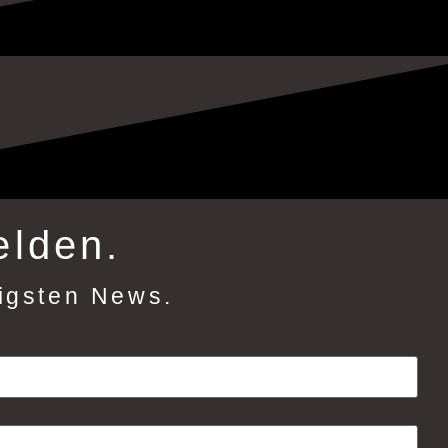
elden.
tigsten News.