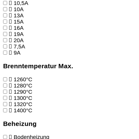
10,5A
10A
13A
15A
16A
19A
20A
7,5A
9A
Brenntemperatur Max.
1260°C
1280°C
1290°C
1300°C
1320°C
1400°C
Beheizung
Bodenheizung