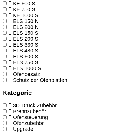
KE 600 S
KE 750 S
KE 1000 S
ELS 150 N
ELS 200 N
ELS 150 S
ELS 200 S
ELS 330 S
ELS 480 S
ELS 600 S
ELS 750 S
ELS 1000 S
Ofenbesatz
Schutz der Ofenplatten
Kategorie
3D-Druck Zubehör
Brennzubehör
Ofensteuerung
Ofenzubehör
Upgrade