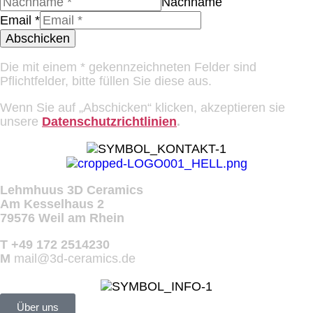
Nachname
Email
*
Abschicken
Die mit einem * gekennzeichneten Felder sind
Pflichtfelder, bitte füllen Sie diese aus.
Wenn Sie auf „Abschicken“ klicken, akzeptieren sie
unsere
Datenschutzrichtlinien
.
Lehmhuus 3D Ceramics
Am Kesselhaus 2
79576 Weil am Rhein
T +49 172 2514230
M
mail@3d-ceramics.de
Über uns