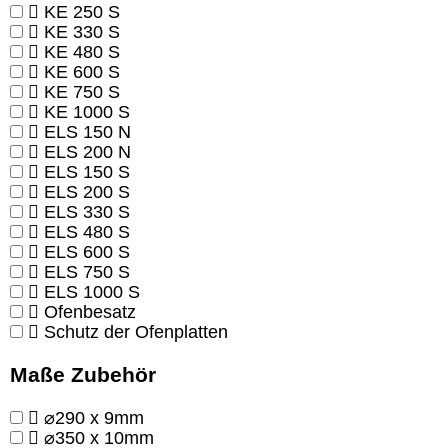
KE 250 S
KE 330 S
KE 480 S
KE 600 S
KE 750 S
KE 1000 S
ELS 150 N
ELS 200 N
ELS 150 S
ELS 200 S
ELS 330 S
ELS 480 S
ELS 600 S
ELS 750 S
ELS 1000 S
Ofenbesatz
Schutz der Ofenplatten
Maße Zubehör
⌀290 x 9mm
⌀350 x 10mm