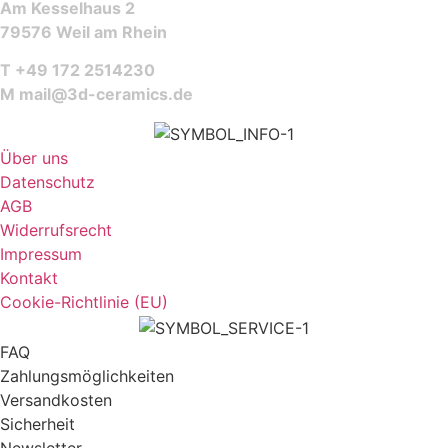
Am Kesselhaus 2
79576 Weil am Rhein
T +49 172 2514230
M
mail@3d-ceramics.de
Über uns
Datenschutz
AGB
Widerrufsrecht
Impressum
Kontakt
Cookie-Richtlinie (EU)
FAQ
Zahlungsmöglichkeiten
Versandkosten
Sicherheit
Newsletter