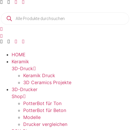
Zum
Inhalt
Products
springen
search
HOME
Keramik
3D-Druck
Keramik Druck
3D Ceramics Projekte
3D-Drucker
Shop
PotterBot für Ton
PotterBot für Beton
Modelle
Drucker vergleichen