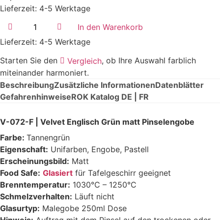
Lieferzeit:
4-5 Werktage
V-
In den Warenkorb
072-
F
Lieferzeit:
4-5 Werktage
|
Velvet
Starten Sie den
, ob Ihre Auswahl farblich
Englisch
Vergleich
Grün
miteinander harmoniert.
matt
|
Beschreibung
Zusätzliche Informationen
Datenblätter
Flüssig
Gefahrenhinweise
ROK Katalog DE | FR
250ml
|
1030°C-
V-072-F | Velvet Englisch Grün matt Pinselengobe
1250°C
Menge
Farbe:
Tannengrün
Eigenschaft:
Unifarben, Engobe, Pastell
Erscheinungsbild:
Matt
Food Safe:
Glasiert
für Tafelgeschirr geeignet
Brenntemperatur:
1030°C – 1250°C
Schmelzverhalten:
Läuft nicht
Glasurtyp:
Malegobe 250ml Dose
Hinweis:
Auftrag mit dem Pinsel auf den trockenen oder